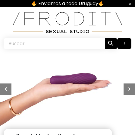
Skip
Enviamos a todo Uruguay
to
content
Afrodita • Sexual Studio •
1
2
3
4
5