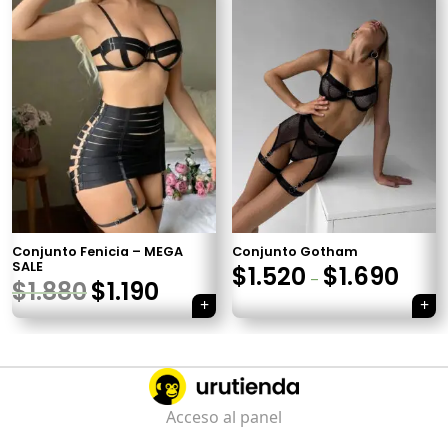
Conjunto Fenicia – MEGA
Conjunto Gotham
SALE
$
1.520
$
1.690
–
$
1.880
$
1.190
Navegación
de
Acceso al panel
entradas