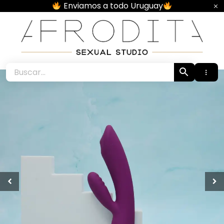
Skip
Enviamos a todo Uruguay
to
content
Afrodita • Sexual Studio •