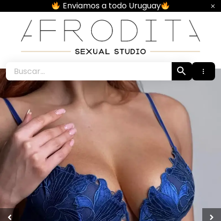
Skip
Enviamos a todo Uruguay
to
content
Afrodita • Sexual Studio •