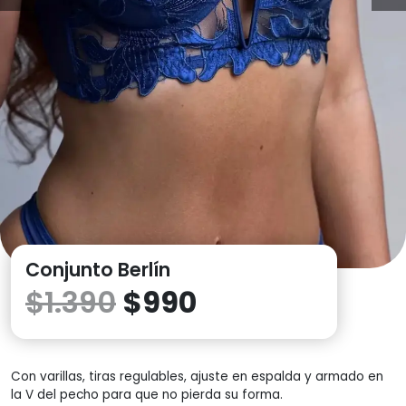
1
2
3
4
5
6
7
8
9
10
Conjunto Berlín
$
1.390
$
990
Con varillas, tiras regulables, ajuste en espalda y armado en
la V del pecho para que no pierda su forma.