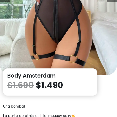
1
2
Body Amsterdam
$
1.690
$
1.490
Una bomba!
La parte de atrás es hilo, muuuuy sexy