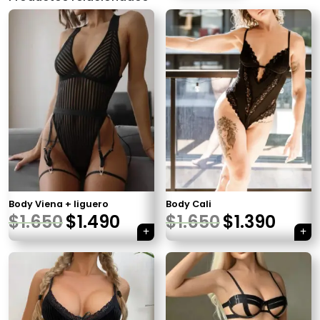
Body Viena + liguero
Body Cali
$
1.650
$
1.490
$
1.650
$
1.390